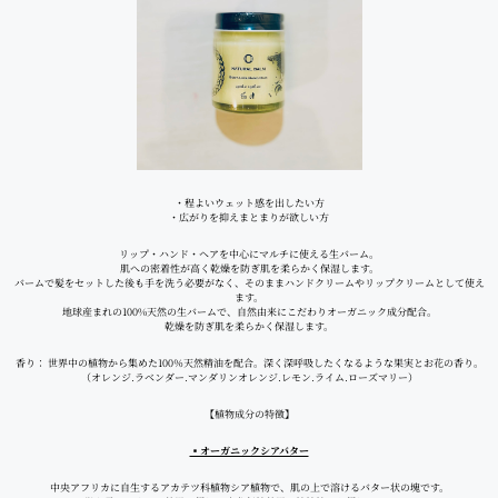
・程よいウェット感を出したい方
・広がりを抑えまとまりが欲しい方
リップ・ハンド・ヘアを中心にマルチに使える生バーム。
肌への密着性が高く乾燥を防ぎ肌を柔らかく保湿します。
バームで髪をセットした後も手を洗う必要がなく、そのままハンドクリームやリップクリームとして使え
ます。
地球産まれの100%天然の生バームで、自然由来にこだわりオーガニック成分配合。
乾燥を防ぎ肌を柔らかく保湿します。
香り： 世界中の植物から集めた100％天然精油を配合。深く深呼吸したくなるような果実とお花の香り。
（オレンジ.ラベンダー.マンダリンオレンジ.レモン.ライム.ローズマリー）
【植物成分の特徴】
▪オーガニックシアバター
中央アフリカに自生するアカテツ科植物シア植物で、肌の上で溶けるバター状の塊です。