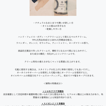
・ナチュラルなまとまりや潤いが欲しい方
・オイルの重みが苦手な方
・乾燥しやすい方
ハンド・フェイス・ボディ・ヘアクリームとして使えるマルチクリーム。
99%天然由来成分と100％天然精油を配合。
ラベンダー、オレンジ、ゼラニウム、ティートゥリー、ローズマリーの香り。
液晶乳化製法で作ったクリームで、微粒子になるので肌になじみやすく、
また成分の酸化・劣化がしにくいクリームです。
クリーム特有の重たさがなくマットな質感に仕上がります。
毛髪に使用する場合は、スタイリングの仕上げに単体で使用しても良いですし、
オーオイルやオーバームを使用した毛髪の後にオークリームを使用すると、
オイルやバームの保湿力をクリームでコーティングし、夜までツヤ髪をキープできます。
＜植物の特徴成分＞
▪シロキクラゲ多糖体
美容薬膳として宮廷料理や薬膳料理に用いられてきた歴史があり、ヒアルロン酸以上の保水力があり、角
質層水分量増加による保湿作用がります。
▪スイゼンジノリ多糖体