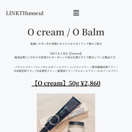
LINKTHunseul
O cream / O Balm
乾燥しやすい冬の季節にオススメなスタイリング剤のご紹介
当店でも人気な【Oseries】
最高品質にこだわり天然成分とオーガニック成分を選りすぐり配合している製品です。
パラベンフリー /フェノキシエタノールフリー /シリコンフリー／紫外線吸収剤フリー /
合成着色料フリー /合成香料フリー／鉱物油フリー /アルコールフリー /エタノールフリー
【O cream】50g ¥2,860