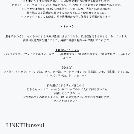
肌を柔らかくする効果に優れ、水分保持効果の持続性にも優れています。
ビタミンD、E、プロビタミンAを豊富に含み、肌に潤いを与え乾燥を防ぐ働きがあります。
アフリカでは昔から民間療法の薬草として親しまれ、火傷や筋肉痛のほか、
紫外線による乾燥から肌を守るためなどに広く使われてきました。
ヘアワックスとしても使え、髪を紫外線から守り保湿する効果があります。
▪ミツロウ
肌を柔らかくし、なめらかにする成分が豊富に含まれており、抗炎症作用もあるともいわれています。
蜜蝋が皮膚表面を覆うことで、外部の刺激や乾燥から保護してくれます。
１００％ナチュラル
パラベンフリー /フェノキシエタノールフリー /鉱物油フリー /合成着色料フリー /合成香料フリー /エタノ
ールフリー
【全成分】
シア脂*、ミツロウ、オレンジ油、ラベンダー油、マンダリンオレンジ果皮油、レモン果皮油、ライム油、
ローズマリー油、トコフェロール
持ち運びできるサイズ感なので、
どちらもハンドクリーム代わりにバッグの中に入れて持ち歩いても
活躍しそうですね＾＾
ぜひ季節やその時のスタイル、お好みの質感に合わせてお選び頂けます。
ぜひご相談下さい＾＾
LINKTHunseul