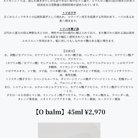
スイゼンジノリは、澄んだ湧き水でしか生息できない希少なラン藻で、ヒアルロン酸の5倍の保水力があり
経表皮水分蒸散量の抑制効果が認められています。
▪ツボクサ
古くからインドやタイの伝統医薬学として使われ、コラーゲン産生を促進する作用があり、ハリのあるお
肌へ導きます。
▪ツバキ種子油
古代から霊力の宿る神聖な木とされ、神社やお寺の境内に植えられており、また種子から採れる油は食用
から美容まで幅広く使用されています。
エモリエント作用があり、髪に対してもしなやかで艶のある髪に導きます。
【全成分】
水、炭酸ジカプリリル、セテアリルアルコール、ホホバ種子油、ペンチレングリコール、ステアリン酸グ
リセリル、グリセリン、
（カプリル酸／カプリン酸）ヤシアルキル、ベヘニルアルコール、セテアリルグルコシド、シロキクラゲ
多糖体、スイゼンジノリ多糖体、
ツボクサエキス、シア脂、ゴマ油、ツバキ種子油、アルガニアスピノサ核油、ハイブリッドサフラワー
油、異性化糖、
ミリスチン酸ＰＰＧ－３ベンジルエーテル、ダイマージリノール酸ダイマージリノレイル、乳酸オレイ
ル、プロパンジオール、
ＢＧ、トコフェロール、エチルヘキシルグリセリン、カプリル酸グリセリル、ラウリン酸ポリグリセリル
－１０、
ＰＥＧ－６０水添ヒマシ油、リシノレイン酸グリセリル、クエン酸、クエン酸Ｎａ、ラベンダー油、
オレンジ果皮油、ニオイテンジクアオイ油、ティーツリー葉油、ローズマリー葉油
【O balm】45ml ¥2,970